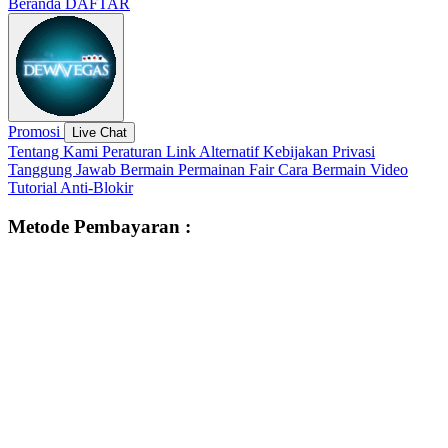
Beranda
DAFTAR
Promosi
Live Chat
Tentang Kami
Peraturan
Link Alternatif
Kebijakan Privasi
Tanggung Jawab Bermain
Permainan Fair
Cara Bermain
Video
Tutorial
Anti-Blokir
Metode Pembayaran :