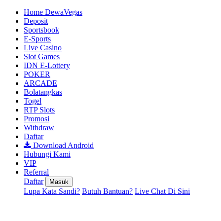
Home DewaVegas
Deposit
Sportsbook
E-Sports
Live Casino
Slot Games
IDN E-Lottery
POKER
ARCADE
Bolatangkas
Togel
RTP Slots
Promosi
Withdraw
Daftar
Download Android
Hubungi Kami
VIP
Referral
Daftar
Masuk
Lupa Kata Sandi?
Butuh Bantuan?
Live Chat Di Sini