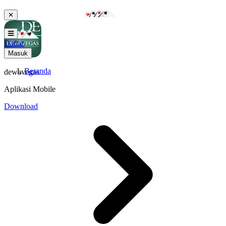
✕
Daftar
Masuk
Beranda
dewavegas
Aplikasi Mobile
Download