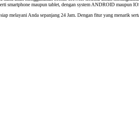
eperti smartphone maupun tablet, dengan system ANDROID maupun IO
 siap melayani Anda sepanjang 24 Jam. Dengan fitur yang menarik ser