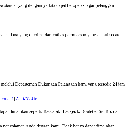
nya standar yang dengannya kita dapat beroperasi agar pelanggan
ksi dana yang diterima dari entitas pemrosesan yang diakui secara
ra melalui Departemen Dukungan Pelanggan kami yang tersedia 24 jam
ternatif
|
Anti-Blokir
apat dimainkan seperti: Baccarat, Blackjack, Roulette, Sic Bo, dan
an pengalaman Anda dengan kami. Tidak hanya dapat dimainkan