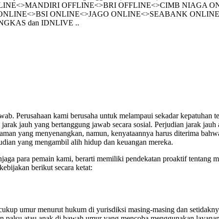
LINE<>MANDIRI OFFLINE<>BRI OFFLINE<>CIMB NIAGA 
ONLINE<>BSI ONLINE<>JAGO ONLINE<>SEABANK ONLIN
NGKAS dan IDNLIVE ..
b. Perusahaan kami berusaha untuk melampaui sekadar kepatuhan te
an jarak jauh yang bertanggung jawab secara sosial. Perjudian jarak jau
alaman yang menyenangkan, namun, kenyataannya harus diterima bahwa s
udian yang mengambil alih hidup dan keuangan mereka.
njaga para pemain kami, berarti memiliki pendekatan proaktif tentang
ijakan berikut secara ketat:
up umur menurut hukum di yurisdiksi masing-masing dan setidaknya 
aan palsu atau anak di bawah umur yang mencoba menggunakan layanan k