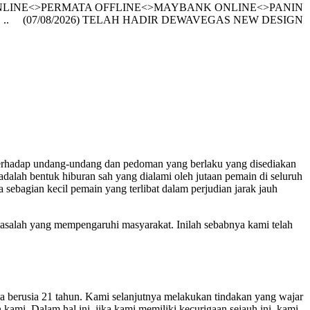
ONLINE<>PERMATA OFFLINE<>MAYBANK ONLINE<>PANIN
E ..
(07/08/2026)
TELAH HADIR DEWAVEGAS NEW DESIGN
rhadap undang-undang dan pedoman yang berlaku yang disediakan
h adalah bentuk hiburan sah yang dialami oleh jutaan pemain di seluruh
ebagian kecil pemain yang terlibat dalam perjudian jarak jauh
 masalah yang mempengaruhi masyarakat. Inilah sebabnya kami telah
berusia 21 tahun. Kami selanjutnya melakukan tindakan yang wajar
ami. Dalam hal ini, jika kami memiliki kecurigaan sejauh ini, kami