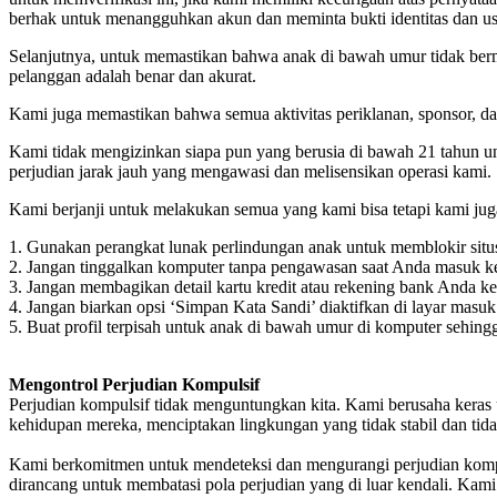
berhak untuk menangguhkan akun dan meminta bukti identitas dan usi
Selanjutnya, untuk memastikan bahwa anak di bawah umur tidak berma
pelanggan adalah benar dan akurat.
Kami juga memastikan bahwa semua aktivitas periklanan, sponsor, da
Kami tidak mengizinkan siapa pun yang berusia di bawah 21 tahun u
perjudian jarak jauh yang mengawasi dan melisensikan operasi kami.
Kami berjanji untuk melakukan semua yang kami bisa tetapi kami j
1. Gunakan perangkat lunak perlindungan anak untuk memblokir situs
2. Jangan tinggalkan komputer tanpa pengawasan saat Anda masuk ke s
3. Jangan membagikan detail kartu kredit atau rekening bank Anda k
4. Jangan biarkan opsi ‘Simpan Kata Sandi’ diaktifkan di layar masu
5. Buat profil terpisah untuk anak di bawah umur di komputer sehin
Mengontrol Perjudian Kompulsif
Perjudian kompulsif tidak menguntungkan kita. Kami berusaha keras
kehidupan mereka, menciptakan lingkungan yang tidak stabil dan tid
Kami berkomitmen untuk mendeteksi dan mengurangi perjudian kompul
dirancang untuk membatasi pola perjudian yang di luar kendali. Kam