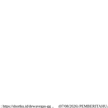
: https://shortku.id/dewavegas-gg ..
(07/08/2026)
PEMBERITAHUA